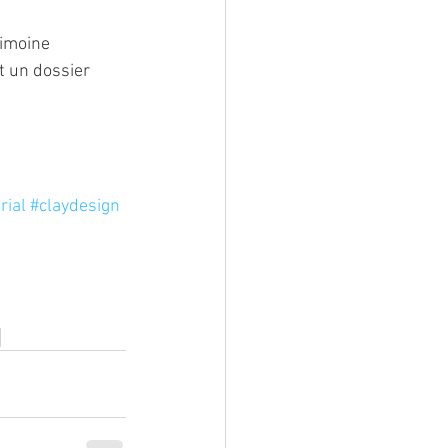
rimoine 
t un dossier 
rial
#claydesign