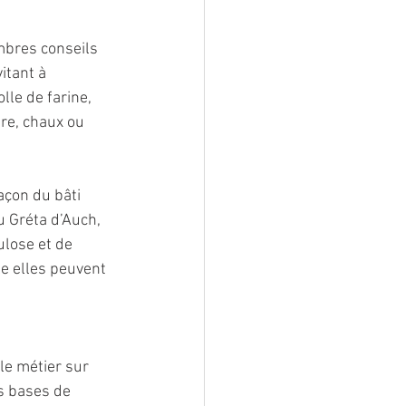
bres conseils 
itant à 
le de farine, 
re, chaux ou 
açon du bâti 
u Gréta d’Auch, 
ulose et de 
le elles peuvent 
le métier sur 
s bases de 