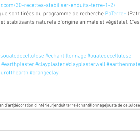
r.com/30-recettes-stabiliser-enduits-terre-1-2/
oque sont tirées du programme de recherche 
PaTerre+
 (Pat
 et stabilisants naturels d’origine animale et végétale). C’es
tsouatedecellulose
#echantillonnage
#ouatedecellulose
#earthplaster
#clayplaster
#clayplasterwall
#earthenmate
ourofthearth
#orangeclay
an d'art
décoration d'intérieur
enduit terre
échantillonnage
ouate de cellulose