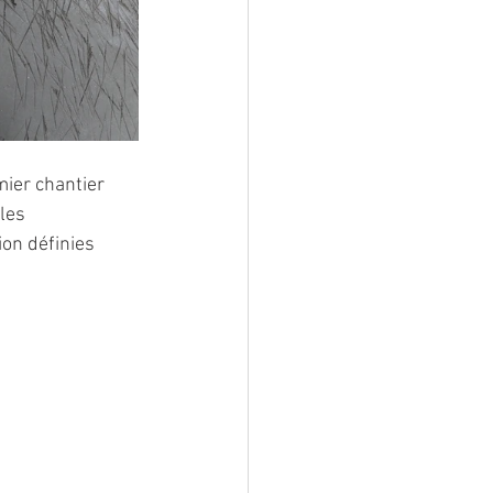
mier chantier 
les 
ion définies 