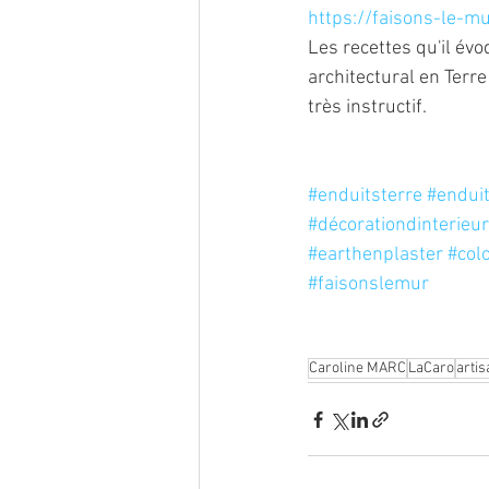
https://faisons-le-mu
Les recettes qu'il év
architectural en Terre
très instructif.
#enduitsterre
#endui
#décorationdinterieur
#earthenplaster
#col
#faisonslemur
Caroline MARC
LaCaro
artis