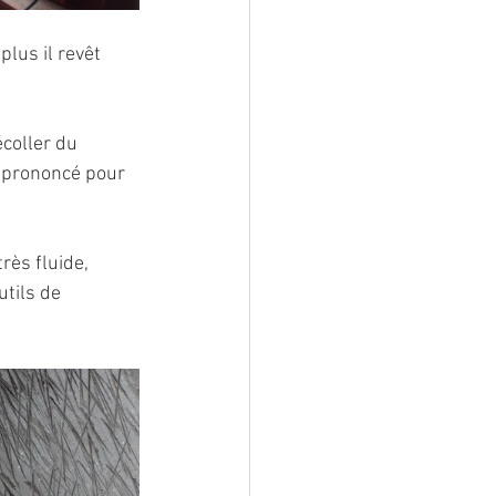
lus il revêt 
écoller du 
 prononcé pour 
rès fluide, 
tils de 