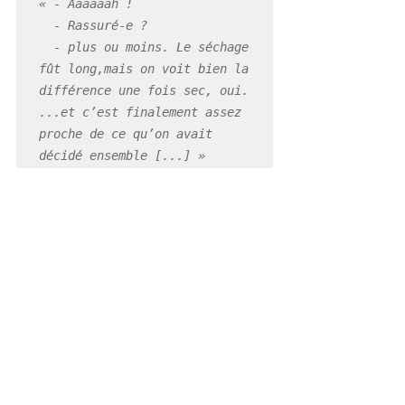
« - Aaaaaah !

  - Rassuré-e ?

  - plus ou moins. Le séchage 
fût long,mais on voit bien la 
différence une fois sec, oui.

...et c’est finalement assez 
proche de ce qu’on avait 
décidé ensemble [...] »
Et si, par je ne sais quel phénomène, le stuc, 
l'enduit ou le badigeon, apparaissait réellement 
plus foncé que la teinte attendue ?!
Soit le client s’en accommode, enthousiaste, 
soit…...
...soit nous réfléchissons à une éventuelle 
option pour adapter le rendu.
Il y a parfois un surcoût, de temps de 
recherches complémentaires, de matériaux et 
de temps d’application... jusqu’au compromis 